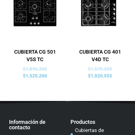
CUBIERTA CG 501
CUBIERTA CG 401
V5S TC
V4D TC
$
1,890,300
$
1,570,200
$
1,520,200
$
1,020,555
Información de
Productos
contacto
Cubiertas de