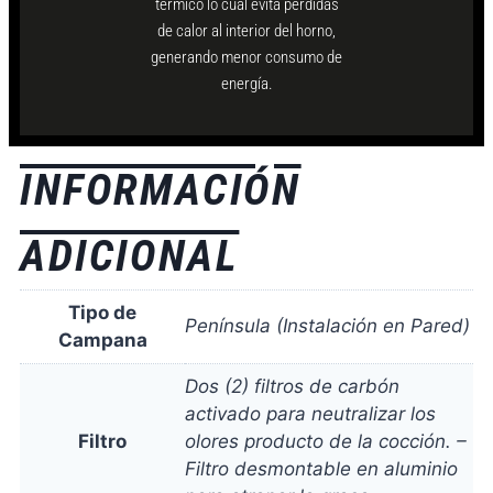
térmico lo cual evita perdidas
de calor al interior del horno,
generando menor consumo de
energía.
INFORMACIÓN
ADICIONAL
Tipo de
Península (Instalación en Pared)
Campana
Dos (2) filtros de carbón
activado para neutralizar los
Filtro
olores producto de la cocción. –
Filtro desmontable en aluminio