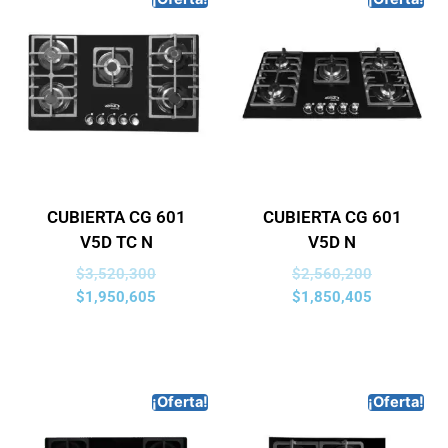
CUBIERTA CG 601
CUBIERTA CG 601
V5D TC N
V5D N
$
3,520,300
$
2,560,200
$
1,950,605
$
1,850,405
¡Oferta!
¡Oferta!