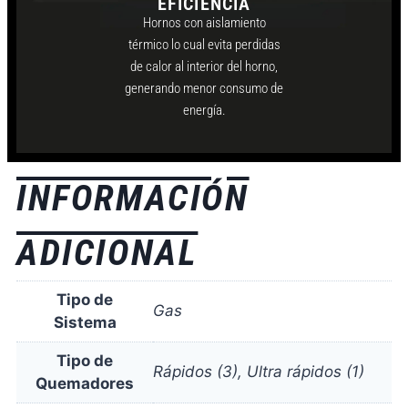
EFICIENCIA
Hornos con aislamiento
térmico lo cual evita perdidas
de calor al interior del horno,
generando menor consumo de
energía.
INFORMACIÓN
ADICIONAL
Tipo de
Gas
Sistema
Tipo de
Rápidos (3), Ultra rápidos (1)
Quemadores