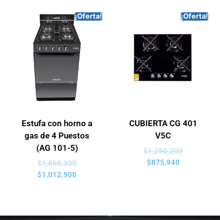
¡Oferta!
¡Oferta!
Estufa con horno a
CUBIERTA CG 401
gas de 4 Puestos
V5C
(AG 101-5)
$
1,250,200
$
875,940
$
1,850,300
$
1,012,900