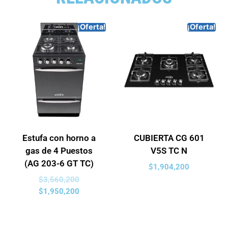
¡Oferta!
¡Oferta!
Estufa con horno a
CUBIERTA CG 601
gas de 4 Puestos
V5S TC N
(AG 203-6 GT TC)
$
1,904,200
$
3,560,200
$
1,950,200