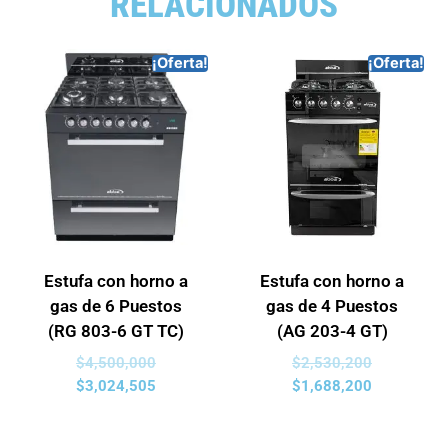
RELACIONADOS
¡Oferta!
¡Oferta!
Estufa con horno a
Estufa con horno a
gas de 6 Puestos
gas de 4 Puestos
(RG 803-6 GT TC)
(AG 203-4 GT)
$
4,500,000
$
2,530,200
$
3,024,505
$
1,688,200