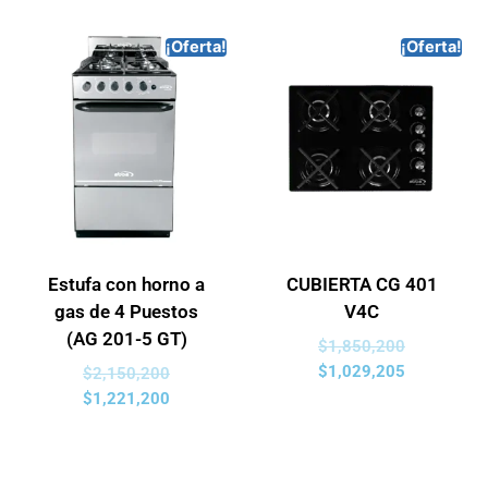
¡Oferta!
¡Oferta!
Estufa con horno a
CUBIERTA CG 401
gas de 4 Puestos
V4C
(AG 201-5 GT)
$
1,850,200
$
1,029,205
$
2,150,200
$
1,221,200