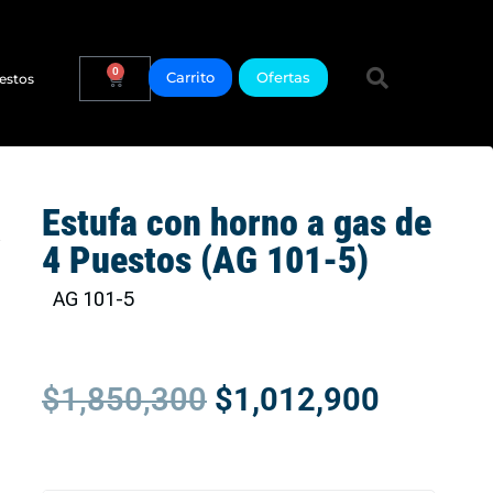
0
Carrito
Ofertas
estos
Estufa con horno a gas de
4 Puestos (AG 101-5)
AG 101-5
$
1,850,300
$
1,012,900