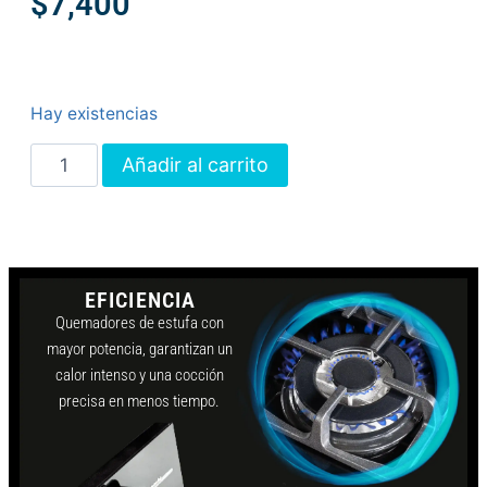
$
7,400
Hay existencias
Añadir al carrito
EFICIENCIA
Quemadores de estufa con
mayor potencia, garantizan un
calor intenso y una cocción
precisa en menos tiempo.