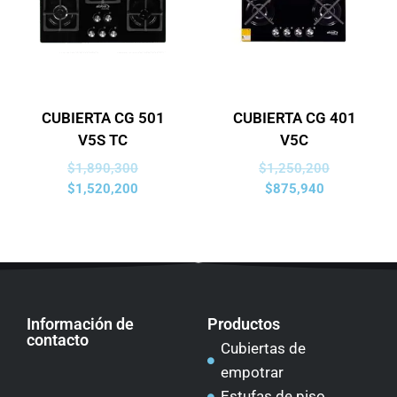
CUBIERTA CG 501
CUBIERTA CG 401
V5S TC
V5C
$
1,890,300
$
1,250,200
$
1,520,200
$
875,940
Información de
Productos
contacto
Cubiertas de
empotrar
Estufas de piso