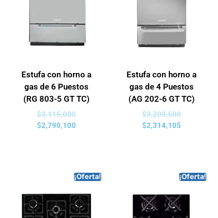
Estufa con horno a
Estufa con horno a
gas de 6 Puestos
gas de 4 Puestos
(RG 803-5 GT TC)
(AG 202-6 GT TC)
$
3,115,000
$
3,200,500
$
2,790,100
$
2,314,105
¡Oferta!
¡Oferta!