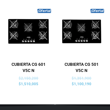
¡Oferta!
¡Oferta!
CUBIERTA CG 601
CUBIERTA CG 501
V5C N
V5C N
$
2,150,200
$
1,351,900
$
1,510,005
$
1,100,190