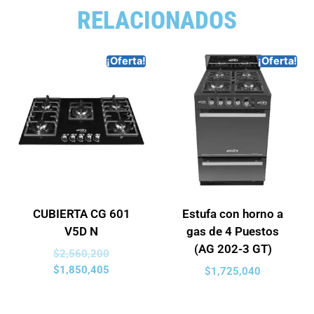
RELACIONADOS
¡Oferta!
¡Oferta!
CUBIERTA CG 601
Estufa con horno a
V5D N
gas de 4 Puestos
(AG 202-3 GT)
$
2,560,200
$
1,850,405
$
1,725,040