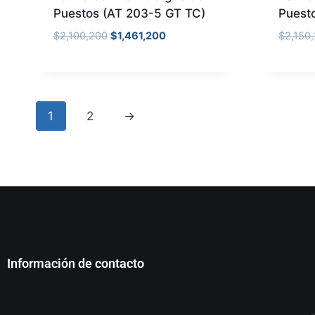
Puestos (AT 203-5 GT TC)
Puest
$
2,100,200
$
1,461,200
$
2,150
1
2
→
Información de contacto