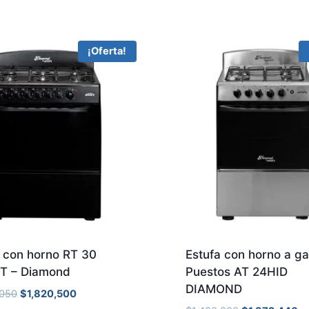
¡Oferta!
a con horno RT 30
Estufa con horno a ga
T – Diamond
Puestos AT 24HID
DIAMOND
,050
$
1,820,500