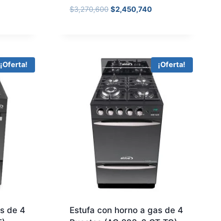
$
3,270,600
$
2,450,740
¡Oferta!
¡Oferta!
s de 4
Estufa con horno a gas de 4