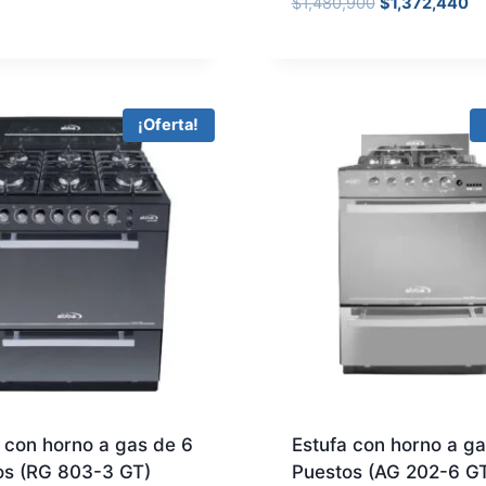
$
1,480,900
$
1,372,440
¡Oferta!
 con horno a gas de 6
Estufa con horno a ga
os (RG 803-3 GT)
Puestos (AG 202-6 G