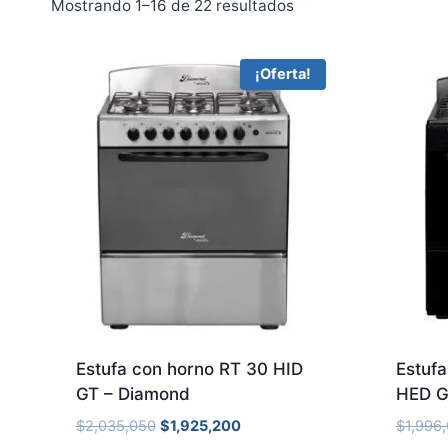
Mostrando 1–16 de 22 resultados
¡Oferta!
Estufa con horno RT 30 HID
Estuf
GT – Diamond
HED G
$
2,035,050
$
1,925,200
$
1,996