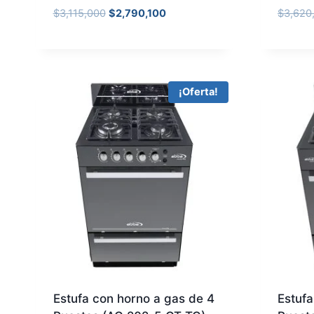
$
3,115,000
$
2,790,100
$
3,620
¡Oferta!
Estufa con horno a gas de 4
Estufa