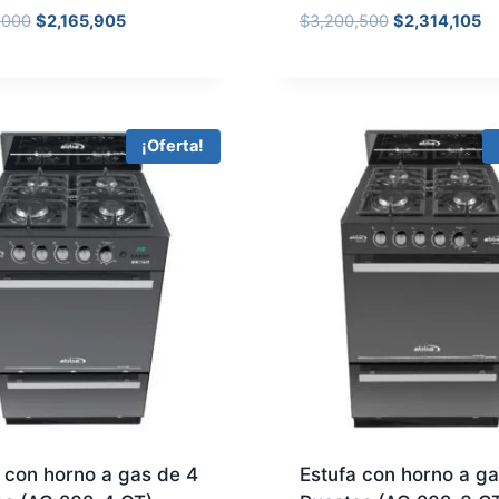
,000
$
2,165,905
$
3,200,500
$
2,314,105
¡Oferta!
 con horno a gas de 4
Estufa con horno a ga