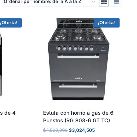
¡Oferta!
¡Oferta!
s de 4
Estufa con horno a gas de 6
Puestos (RG 803-6 GT TC)
$
4,500,000
$
3,024,505