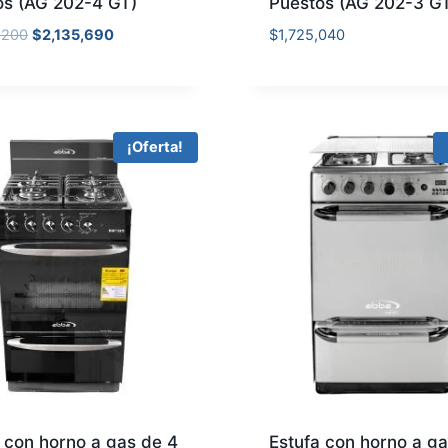
os (AG 202-4 GT)
Puestos (AG 202-3 G
,200
$
2,135,690
$
1,725,040
¡Oferta!
 con horno a gas de 4
Estufa con horno a ga