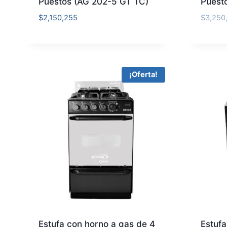
Puestos (AG 202-5 GT TC)
Puest
$
2,150,255
$
3,250
¡Oferta!
Estufa con horno a gas de 4
Estufa