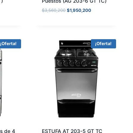
T)
Puestos (AG 203-6 GT TC)
$
3,560,200
$
1,950,200
¡Oferta!
¡Oferta!
s de 4
ESTUFA AT 203-5 GT TC