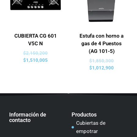
CUBIERTA CG 601
Estufa con horno a
V5C N
gas de 4 Puestos
(AG 101-5)
$
2,150,200
$
1,510,005
$
1,850,300
$
1,012,900
Información de
Productos
contacto
Cubiertas de
empotrar